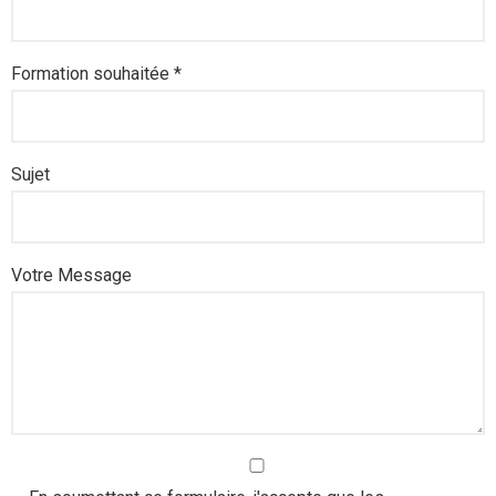
- Gestion des Ressources Humaines
Formation souhaitée *
- Accompagnement organisationnel
- Formations à venir …
Sujet
Votre Message